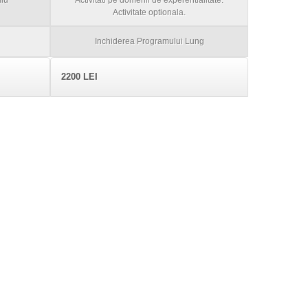
iu
Activitati pe domenii de experentialitate.
Activitate optionala.
Inchiderea Programului Lung
2200 LEI