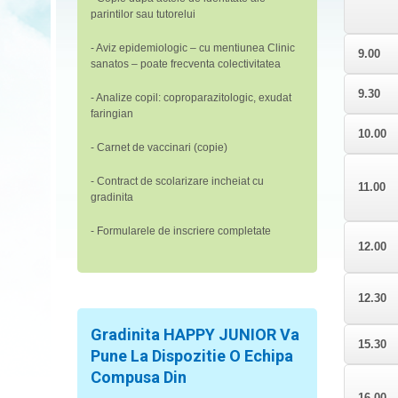
parintilor sau tutorelui
- Aviz epidemiologic – cu mentiunea Clinic
9.00
sanatos – poate frecventa colectivitatea
9.30
- Analize copil: coproparazitologic, exudat
faringian
10.00
- Carnet de vaccinari (copie)
- Contract de scolarizare incheiat cu
11.00
gradinita
- Formularele de inscriere completate
12.00
12.30
Gradinita HAPPY JUNIOR Va
15.30
Pune La Dispozitie O Echipa
Compusa Din
16.00