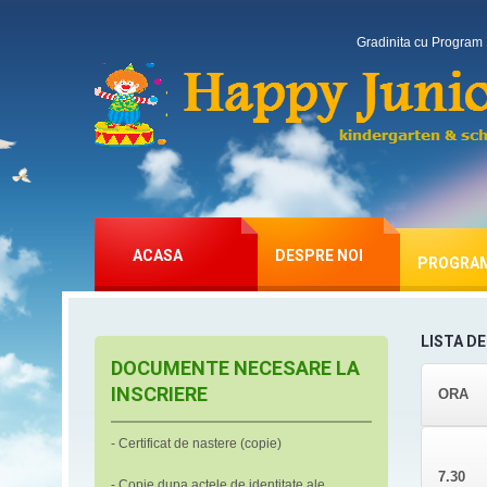
Gradinita cu Program 
ACASA
DESPRE NOI
PROGRA
LISTA D
DOCUMENTE NECESARE LA
INSCRIERE
ORA
- Certificat de nastere (copie)
7.30
- Copie dupa actele de identitate ale