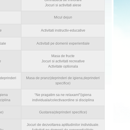
Gimnastica de inviorare
Jocuri si activitati alese
Micul dejun
ve
Activitati instructiv-educative
iale
Activitati pe domenii experientiale
Masa de fructe
e
Jocuri si activitati recreative
Activitate optionala
deprinderi
Masa de pranz(deprinderi de igiena,deprinderi
specifice)
giena
“Ne pragatim sa ne relaxam!”(igiena
ciplina
individuala/colectivaordine si disciplina
ce)
Gustarea(deprinderi specifice)
Jocuri de dezvoltarea aptitudinilor individuale.