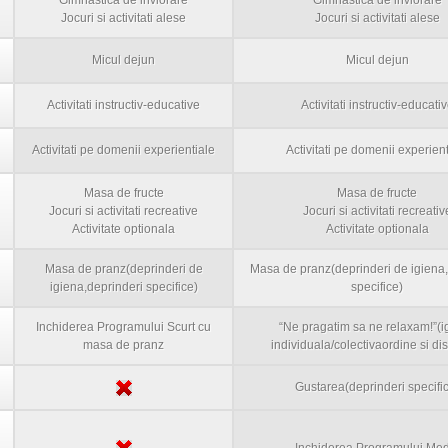
Gimnastica de inviorare
Gimnastica de inviorare
Jocuri si activitati alese
Jocuri si activitati alese
Micul dejun
Micul dejun
Activitati instructiv-educative
Activitati instructiv-educati
Activitati pe domenii experientiale
Activitati pe domenii experient
Masa de fructe
Masa de fructe
Jocuri si activitati recreative
Jocuri si activitati recreativ
Activitate optionala
Activitate optionala
Masa de pranz(deprinderi de
Masa de pranz(deprinderi de igiena,
igiena,deprinderi specifice)
specifice)
Inchiderea Programului Scurt cu
“Ne pragatim sa ne relaxam!”(i
masa de pranz
individuala/colectivaordine si dis
Gustarea(deprinderi specifi