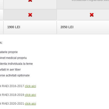
Inchiderea Programului Med
1900 LEI
2050 LEI
m:
atarie proprie
inet medical propriu
stenta individuala la teme
vitati in aer liber
rse activitati optionale
l RAEI 2016-2017
click aici
l RAEI 2018-2019
click aici
l RAEI 2020-2021
click aici