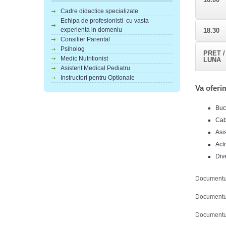
Cadre didactice specializate
Echipa de profesionisti cu vasta
experienta in domeniu
18.30
Consilier Parental
Psiholog
PRET /
Medic Nutritionist
LUNA
Asistent Medical Pediatru
Instructori pentru Optionale
Va oferi
Buc
Cab
Asi
Acti
Dive
Documentu
Documentu
Documentu