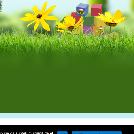
upune că sunteți mulțumit de el.