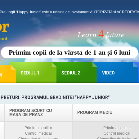
Prelungit “Happy Junior” este o unitate de invatamant AUTORIZATA si ACREDITATA p
4
Learn
future
Primim copii de la vârsta de 1 an și 6 luni
SEDIUL 1
SEDIUL 2
VIDEO
M
E PRETURI. PROGRAMUL GRADINITEI “HAPPY JUNIOR”
PROGRAM SCURT CU
PROGRAM MEDIU
MASA DE PRANZ
Primirea copiilor
Primirea copiilor
Control medical
Control medical