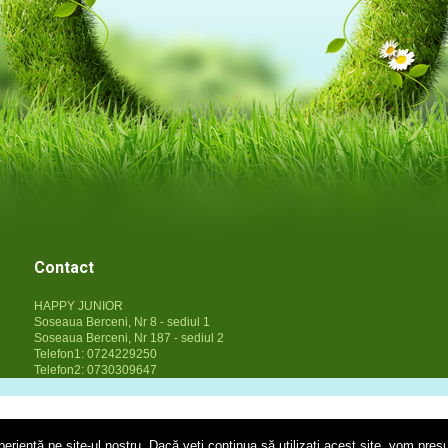
Contact
HAPPY JUNIOR
Soseaua Berceni, Nr 8 - sediul 1
Soseaua Berceni, Nr 187 - sediul 2
Telefon1: 0724229250
Telefon2: 0730309647
eriență pe site-ul nostru. Dacă veți continua să utilizați acest site, vom pres