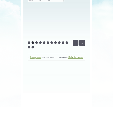
←
→
Inaugurare
Sala de mese
←
(previous entry)
(next entry)
→