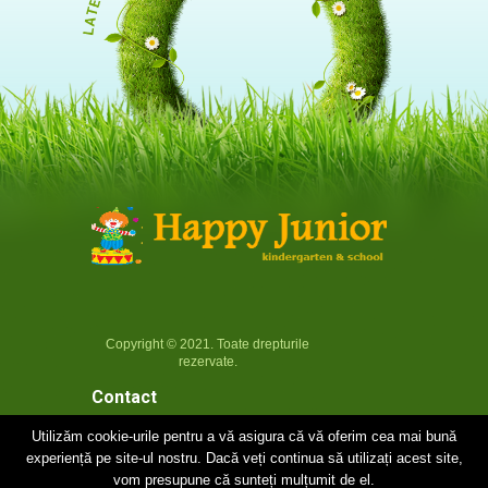
Copyright © 2021. Toate drepturile
rezervate.
Contact
HAPPY JUNIOR
Utilizăm cookie-urile pentru a vă asigura că vă oferim cea mai bună
Soseaua Berceni, Nr 8 - sediul 1
experiență pe site-ul nostru. Dacă veți continua să utilizați acest site,
Soseaua Berceni, Nr 187 - sediul 2
Telefon1: 0724229250
vom presupune că sunteți mulțumit de el.