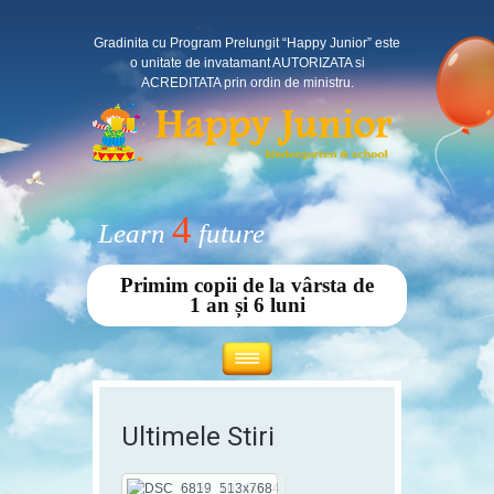
Gradinita cu Program Prelungit “Happy Junior” este
o unitate de invatamant AUTORIZATA si
ACREDITATA prin ordin de ministru.
4
Learn
future
Primim copii de la vârsta de
1 an și 6 luni
Ultimele Stiri